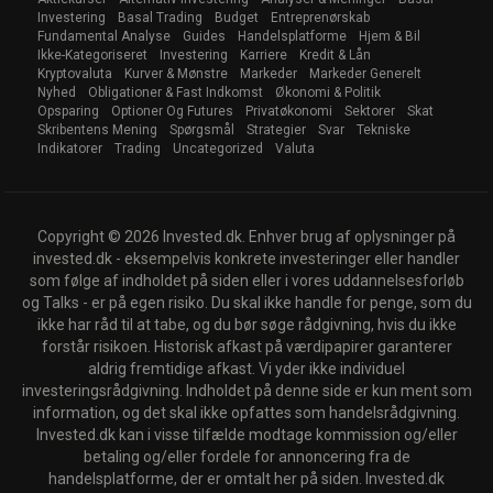
Investering
Basal Trading
Budget
Entreprenørskab
Fundamental Analyse
Guides
Handelsplatforme
Hjem & Bil
Ikke-Kategoriseret
Investering
Karriere
Kredit & Lån
Kryptovaluta
Kurver & Mønstre
Markeder
Markeder Generelt
Nyhed
Obligationer & Fast Indkomst
Økonomi & Politik
Opsparing
Optioner Og Futures
Privatøkonomi
Sektorer
Skat
Skribentens Mening
Spørgsmål
Strategier
Svar
Tekniske
Indikatorer
Trading
Uncategorized
Valuta
Copyright © 2026 Invested.dk. Enhver brug af oplysninger på
invested.dk - eksempelvis konkrete investeringer eller handler
som følge af indholdet på siden eller i vores uddannelsesforløb
og Talks - er på egen risiko. Du skal ikke handle for penge, som du
ikke har råd til at tabe, og du bør søge rådgivning, hvis du ikke
forstår risikoen. Historisk afkast på værdipapirer garanterer
aldrig fremtidige afkast. Vi yder ikke individuel
investeringsrådgivning. Indholdet på denne side er kun ment som
information, og det skal ikke opfattes som handelsrådgivning.
Invested.dk kan i visse tilfælde modtage kommission og/eller
betaling og/eller fordele for annoncering fra de
handelsplatforme, der er omtalt her på siden. Invested.dk