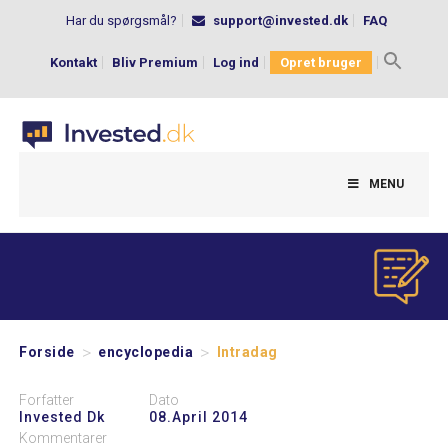
Har du spørgsmål?
support@invested.dk
FAQ
Kontakt
Bliv Premium
Log ind
Opret bruger
Search
for:
MENU
>
>
Forside
encyclopedia
Intradag
Forfatter
Dato
Invested Dk
08.april 2014
Kommentarer