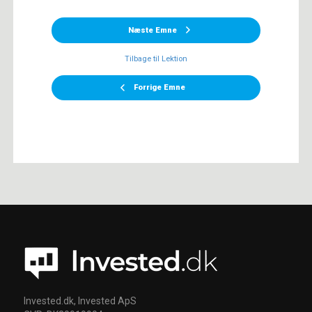
Næste Emne
Tilbage til Lektion
Forrige Emne
Invested.dk, Invested ApS