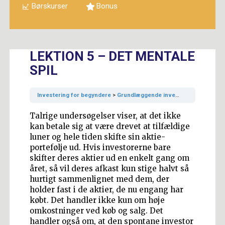
Børskurser
Bonus
LEKTION 5 – DET MENTALE
SPIL
Investering for begyndere
Grundlæggende investering
Lektion 
Talrige undersøgelser viser, at det ikke
kan betale sig at være drevet at tilfældige
luner og hele tiden skifte sin aktie-
portefølje ud. Hvis investorerne bare
skifter deres aktier ud en enkelt gang om
året, så vil deres afkast kun stige halvt så
hurtigt sammenlignet med dem, der
holder fast i de aktier, de nu engang har
købt. Det handler ikke kun om høje
omkostninger ved køb og salg. Det
handler også om, at den spontane investor