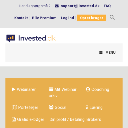
Har du spørgsmål?
support@invested.dk
FAQ
Kontakt
Bliv Premium
Log ind
Opret bruger
Search
for:
MENU
Webinarer
Mit Webinar
Coaching
arkiv
Porteføljer
Social
Læring
Gratis e-bøger
Din profil / betaling
Brokers