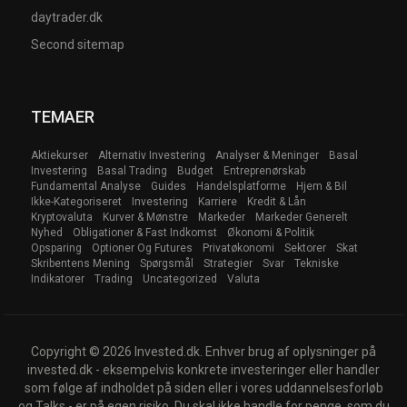
daytrader.dk
Second sitemap
TEMAER
Aktiekurser
Alternativ Investering
Analyser & Meninger
Basal
Investering
Basal Trading
Budget
Entreprenørskab
Fundamental Analyse
Guides
Handelsplatforme
Hjem & Bil
Ikke-Kategoriseret
Investering
Karriere
Kredit & Lån
Kryptovaluta
Kurver & Mønstre
Markeder
Markeder Generelt
Nyhed
Obligationer & Fast Indkomst
Økonomi & Politik
Opsparing
Optioner Og Futures
Privatøkonomi
Sektorer
Skat
Skribentens Mening
Spørgsmål
Strategier
Svar
Tekniske
Indikatorer
Trading
Uncategorized
Valuta
Copyright © 2026 Invested.dk. Enhver brug af oplysninger på
invested.dk - eksempelvis konkrete investeringer eller handler
som følge af indholdet på siden eller i vores uddannelsesforløb
og Talks - er på egen risiko. Du skal ikke handle for penge, som du