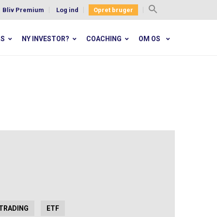
Bliv Premium
Log ind
Opret bruger
Search
for:
RS
NY INVESTOR?
COACHING
OM OS
TRADING
ETF