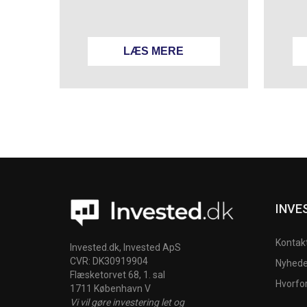
LÆS MERE
INVE
Kontak
Invested.dk, Invested ApS
CVR: DK30919904
Nyheder
Flæsketorvet 68, 1. sal
Hvorfo
1711 København V
Vi vil gøre investering let og