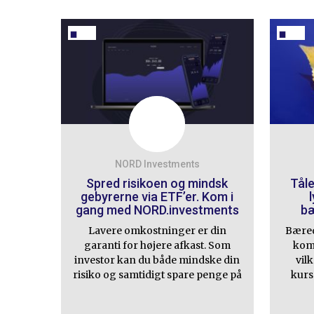
NORD Investments
Spred risikoen og mindsk
Tåle
gebyrerne via ETF’er. Kom i
gang med NORD.investments
bæ
Lavere omkostninger er din
Bæred
garanti for højere afkast. Som
kom
investor kan du både mindske din
vilk
risiko og samtidigt spare penge på
kurs