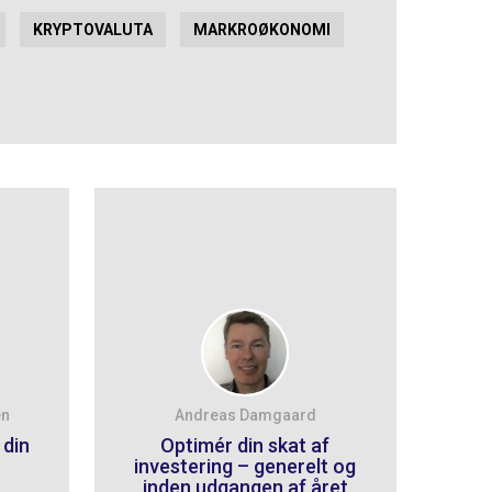
KRYPTOVALUTA
MARKROØKONOMI
en
Andreas Damgaard
 din
Optimér din skat af
investering – generelt og
inden udgangen af året