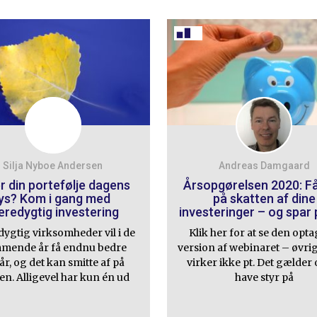
Silja Nyboe Andersen
Andreas Damgaard
r din portefølje dagens
Årsopgørelsen 2020: Få
lys? Kom i gang med
på skatten af dine
redygtig investering
investeringer – og spar
ygtig virksomheder vil i de
Klik her for at se den opt
mende år få endnu bedre
version af webinaret – øvrig
år, og det kan smitte af på
virker ikke pt. Det gælder
en. Alligevel har kun én ud
have styr på