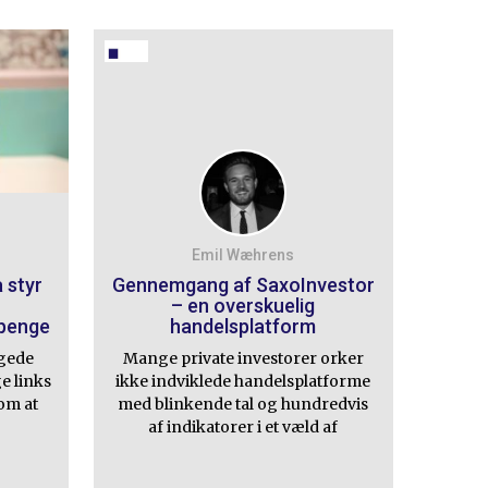
Emil Wæhrens
 styr
Gennemgang af SaxoInvestor
– en overskuelig
 penge
handelsplatform
agede
Mange private investorer orker
e links
ikke indviklede handelsplatforme
 om at
med blinkende tal og hundredvis
af indikatorer i et væld af