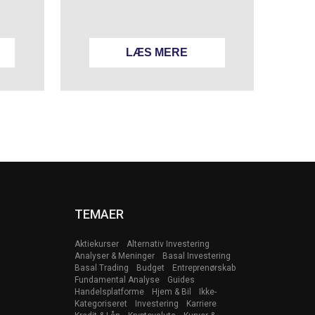
LÆS MERE
TEMAER
Aktiekurser
Alternativ Investering
Analyser & Meninger
Basal Investering
Basal Trading
Budget
Entreprenørskab
Fundamental Analyse
Guides
Handelsplatforme
Hjem & Bil
Ikke-
Kategoriseret
Investering
Karriere