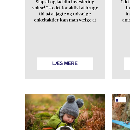
Slap af og lad din investering
I de
vokse! I stedet for aktivt at bruge
in
tid på at jagte og udvælge
i
enkeltaktier, kan man vælge at
ame
LÆS MERE