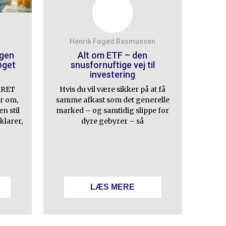
Henrik Foged Rasmussen
egen
Alt om ETF – den
øget
snusfornuftige vej til
investering
ARET
Hvis du vil være sikker på at få
r om,
samme afkast som det generelle
n stil
marked – og samtidig slippe for
klarer,
dyre gebyrer – så
LÆS MERE