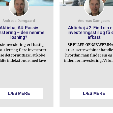
Andreas Damgaard
Andreas Damgaard
Aktiehaj #4: Passiv
Aktiehaj #2: Find din 
estering – den nemme
investeringsstil og få 
løsning?
afkast
siv investering er i hastig
SE ELLER GENSE WEBIN
. Flere og flere investorer
HER. Dette webinar handle
se det fornuftige i at købe
hvordan man finder sin ege
ldte indeksfonde med lave
inden for investering. Vi for
LÆS MERE
LÆS MERE