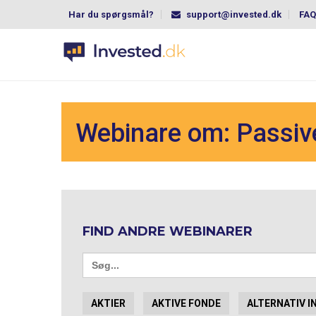
Har du spørgsmål?
support@invested.dk
FAQ
Webinare om: Passiv
FIND ANDRE WEBINARER
Search
for:
AKTIER
AKTIVE FONDE
ALTERNATIV I