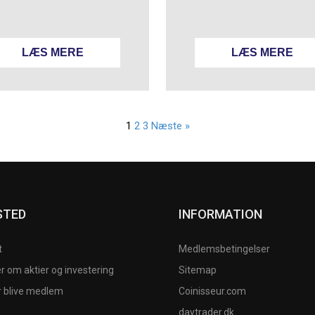
LÆS MERE
LÆS MERE
1
2
3
Næste »
STED
INFORMATION
t
Medlemsbetingelser
 om aktier og investering
Sitemap
r blive medlem
Coinisseur.com
daytrader.dk