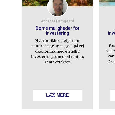
Andreas Damgaard
Børns muligheder for
investering
inv
Hvorfor ikke hjælpe dine
Pas
mindreårige børn godt på vej
vækst
økonomisk med en tidlig
kan 
investering, som med renters
såka
rente effekten
LÆS MERE