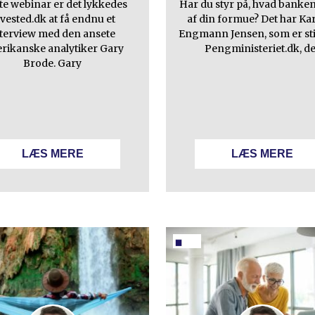
tte webinar er det lykkedes
Har du styr på, hvad banke
vested.dk at få endnu et
af din formue? Det har Ka
nterview med den ansete
Engmann Jensen, som er sti
rikanske analytiker Gary
Pengministeriet.dk, d
Brode. Gary
LÆS MERE
LÆS MERE