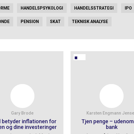
ORME
HANDELSPSYKOLOGI
HANDELSSTRATEGI
IPO
ONDE
PENSION
SKAT
TEKNISK ANALYSE
Gary Brode
Karsten Engmann Jens
 betyder inflationen for
Tjen penge – udenom
en og dine investeringer
bank