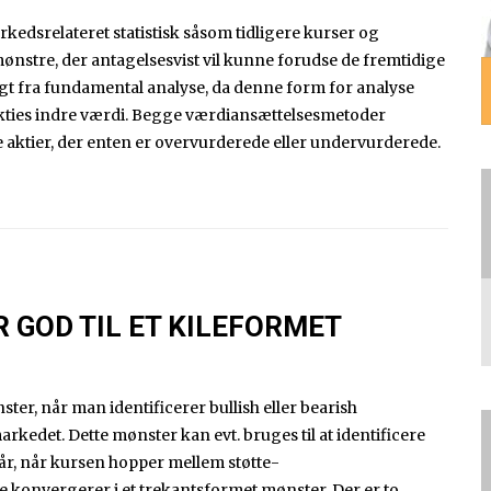
edsrelateret statistisk såsom tidligere kurser og
 mønstre, der antagelsesvist vil kunne forudse de fremtidige
ligt fra fundamental analyse, da denne form for analyse
kties indre værdi. Begge værdiansættelsesmetoder
e aktier, der enten er overvurderede eller undervurderede.
 GOD TIL ET KILEFORMET
ter, når man identificerer bullish eller bearish
kedet. Dette mønster kan evt. bruges til at identificere
år, når kursen hopper mellem støtte-
e konvergerer i et trekantsformet mønster. Der er to