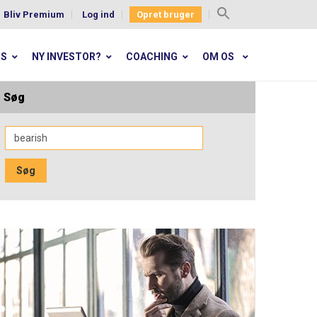
Bliv Premium
Log ind
Opret bruger
Search
for:
RS
NY INVESTOR?
COACHING
OM OS
Søg