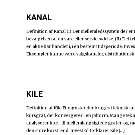
KANAL
Definition af Kanal (I) Det mellemledssystem der e
bevægelsen af en vare eller serviceydelse. (II) Det
en aktie har handlet i, i en bestemt tidsperiode. Inve
Eksempler kunne være salgskanaler, distributionskana
KILE
Definition af Kile Et mønster der bruges i teknisk a
kursgraf, der konvergerer i en pilform. Mange tekn
analyserer kort- til mellemlangsigtede grafer, og mø
den store kurstrend. InvestEd forklarer Kile […]