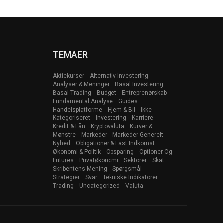
TEMAER
Aktiekurser
Alternativ Investering
Analyser & Meninger
Basal Investering
Basal Trading
Budget
Entreprenørskab
Fundamental Analyse
Guides
Handelsplatforme
Hjem & Bil
Ikke-
Kategoriseret
Investering
Karriere
Kredit & Lån
Kryptovaluta
Kurver &
Mønstre
Markeder
Markeder Generelt
Nyhed
Obligationer & Fast Indkomst
Økonomi & Politik
Opsparing
Optioner Og
Futures
Privatøkonomi
Sektorer
Skat
Skribentens Mening
Spørgsmål
Strategier
Svar
Tekniske Indikatorer
Trading
Uncategorized
Valuta