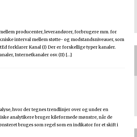
r mellem producenter, leverandører, forbrugere mm. for
 tekniske interval mellem støtte- og modstandsniveauer, som
stEd forklarer Kanal (I) Der er forskellige typer kanaler.
ler, Internetkanaler osv. (II) […]
nalyse, hvor der tegnes trendlinjer over og under en
iske analytikere bruger kileformede mønstre, når de
nsteret bruges som regel som en indikator for et skift i