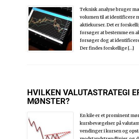
Teknisk analyse bruger mark
volumen til at identificere
aktiekurser. Det er forskel
forsøger at bestemme en a
forsøger dog at identificer
Der findes forskellige […]
HVILKEN VALUTASTRATEGI ER
MØNSTER?
En kile er et prominent møns
kursbevægelser på valutamar
vendinger i kursen og opst
modstandstrendlinjer, og d