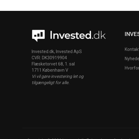
INVE
Kontak
Invested.dk, Invested ApS
CVR: DK30919904
Nyheder
Flæsketorvet 68, 1. sal
Hvorfo
1711 København V
Vi vil gøre investering let og
tilgængeligt for alle.